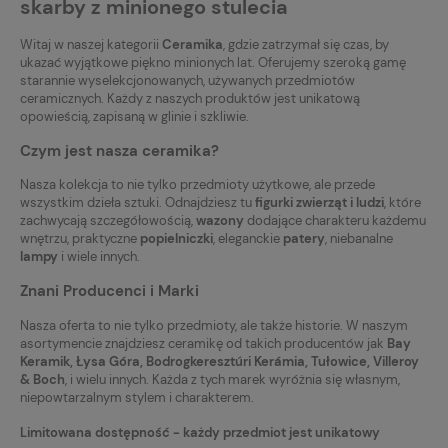
skarby z minionego stulecia
Witaj w naszej kategorii
Ceramika
, gdzie zatrzymał się czas, by
ukazać wyjątkowe piękno minionych lat. Oferujemy szeroką gamę
starannie wyselekcjonowanych, używanych przedmiotów
ceramicznych. Każdy z naszych produktów jest unikatową
opowieścią, zapisaną w glinie i szkliwie.
Czym jest nasza ceramika?
Nasza kolekcja to nie tylko przedmioty użytkowe, ale przede
wszystkim dzieła sztuki. Odnajdziesz tu
figurki zwierząt i ludzi
, które
zachwycają szczegółowością,
wazony
dodające charakteru każdemu
wnętrzu, praktyczne
popielniczki
, eleganckie
patery
, niebanalne
lampy
i wiele innych.
Znani Producenci i Marki
Nasza oferta to nie tylko przedmioty, ale także historie. W naszym
asortymencie znajdziesz ceramikę od takich producentów jak
Bay
Keramik, Łysa Góra, Bodrogkeresztúri Kerámia, Tułowice, Villeroy
& Boch
, i wielu innych. Każda z tych marek wyróżnia się własnym,
niepowtarzalnym stylem i charakterem.
Limitowana dostępność - każdy przedmiot jest unikatowy