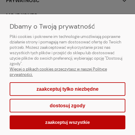
PRYWATNOŚĆ
MOJE KONTO
Dbamy o Twoją prywatność
PARTNERZY
Pliki cookies i pokrewne im technologie umożliwiają poprawne
działanie strony i pomagają nam dostosować ofertę do Twoich
potrzeb. Możesz zaakceptować wykorzystanie przez nas
wszystkich tych plików i przejść do sklepu lub dostosować
użycie plików do swoich preferencji, wybierając opcję "Dostosuj
zgody".
Więcej o plikach cookies przeczytasz w naszej Polityce
prywatności.
zaakceptuj tylko niezbędne
pokaż pełną wersję strony
dostosuj zgody
Sklep internetowy Shoper.pl
zaakceptuj wszystkie