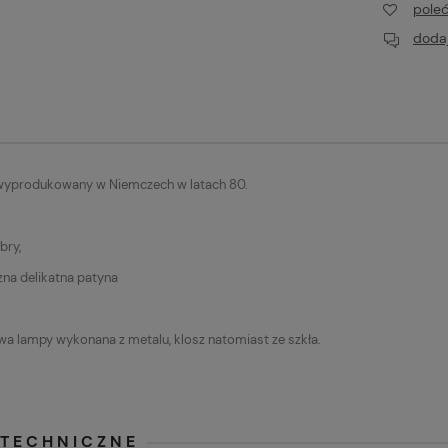
pole
dodaj
wyprodukowany w Niemczech w latach 80.
bry,
na delikatna patyna
a lampy wykonana z metalu, klosz natomiast ze szkła.
 TECHNICZNE