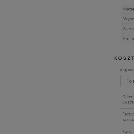
Mater
Wyso
Szero
Kraj 
KOSZ
Kraj wys
Orlen 
uwaga
Paczk
wpisa
Kurier