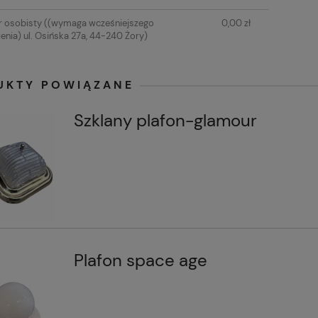
 osobisty
((wymaga wcześniejszego
0,00 zł
nia) ul. Osińska 27a, 44-240 Żory)
UKTY POWIĄZANE
Szklany plafon-glamour
Plafon space age