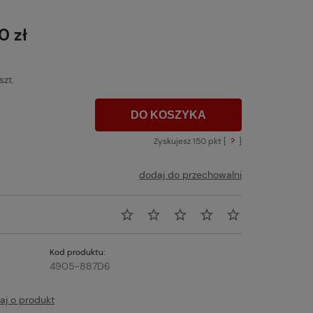
Cena nie zawiera ewentualnych kosztów
płatności
0 zł
szt.
DO KOSZYKA
Zyskujesz
150
pkt [
?
]
dodaj do przechowalni
Kod produktu:
4905-887D6
aj o produkt