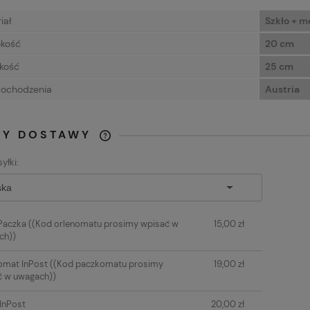
iał
Szkło + m
kość
20 cm
kość
25 cm
pochodzenia
Austria
TY DOSTAWY
yłki:
CENA NIE ZAWIERA
EWENTUALNYCH KOSZTÓW
PŁATNOŚCI
Paczka
((Kod orlenomatu prosimy wpisać w
15,00 zł
ch))
omat InPost
((Kod paczkomatu prosimy
19,00 zł
ć w uwagach))
 InPost
20,00 zł