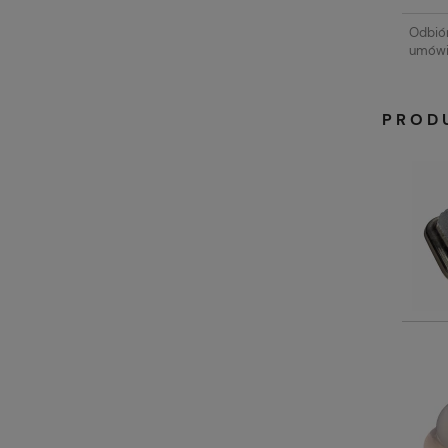
Odbiór
umówie
PROD