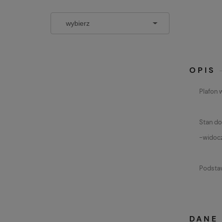
OPIS
Plafon 
Stan do
-widocz
Podstaw
DANE