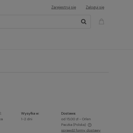
Zarejestruj się
Zaloguj się
:
Wysyłka w:
Dostawa:
ka
1-2 dni
od 15,00 zł
- Orlen
Paczka
(Polska)
sprawdź formy dostawy