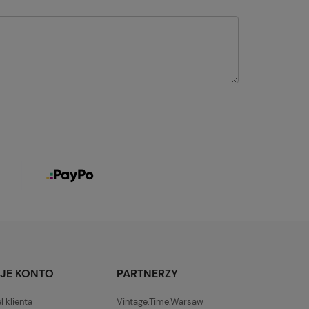
JE KONTO
PARTNERZY
l klienta
Vintage.Time.Warsaw