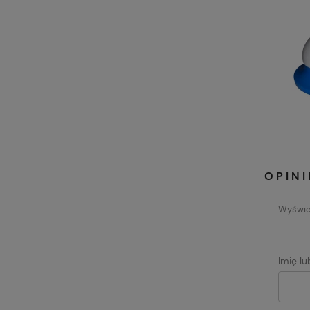
OPINI
Wyświet
Imię l