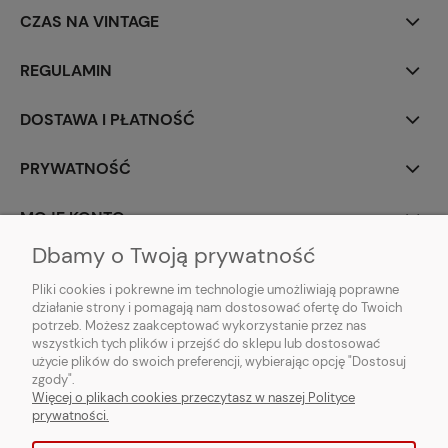
CZAS NA VINTAGE
REGULAMIN
DOSTAWA I PŁATNOŚĆ
PRYWATNOŚĆ
MOJE KONTO
Dbamy o Twoją prywatność
PARTNERZY
Pliki cookies i pokrewne im technologie umożliwiają poprawne
działanie strony i pomagają nam dostosować ofertę do Twoich
potrzeb. Możesz zaakceptować wykorzystanie przez nas
wszystkich tych plików i przejść do sklepu lub dostosować
użycie plików do swoich preferencji, wybierając opcję "Dostosuj
zgody".
Więcej o plikach cookies przeczytasz w naszej Polityce
prywatności.