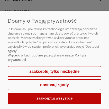
MOJE KONTO
Dbamy o Twoją prywatność
PARTNERZY
Pliki cookies i pokrewne im technologie umożliwiają poprawne
działanie strony i pomagają nam dostosować ofertę do Twoich
potrzeb. Możesz zaakceptować wykorzystanie przez nas
wszystkich tych plików i przejść do sklepu lub dostosować
użycie plików do swoich preferencji, wybierając opcję "Dostosuj
zgody".
Więcej o plikach cookies przeczytasz w naszej Polityce
prywatności.
zaakceptuj tylko niezbędne
pokaż pełną wersję strony
dostosuj zgody
Sklep internetowy Shoper.pl
zaakceptuj wszystkie