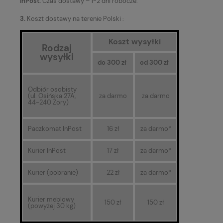
InPost.
Czas dostawy – 1-2 dni robocze.
3.
Koszt dostawy na terenie Polski :
Koszt wysyłki
Rodzaj
wysyłki
do 300 zł
od 300 zł
Odbiór osobisty
(ul. Osińska 27A,
za darmo
za darmo
44-240 Żory)
Paczkomat InPost
16 zł
za darmo*
Kurier InPost
17 zł
za darmo*
Kurier (pobranie)
22 zł
za darmo*
Kurier meblowy
150 zł
150 zł
(powyżej 30 kg)