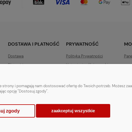
DOSTAWA I PŁATNOŚĆ
PRYWATNOŚĆ
MO
Dostawa
Polityka Prywatności
Pane
Płatność
Ustawienia plików cookies
nie strony i pomagają nam dostosować ofertę do Twoich potrzeb. Możesz zaa
ając opcję "Dostosuj zgody".
zaakceptuj wszystkie
uj zgody
Sklep internetowy Shoper.pl