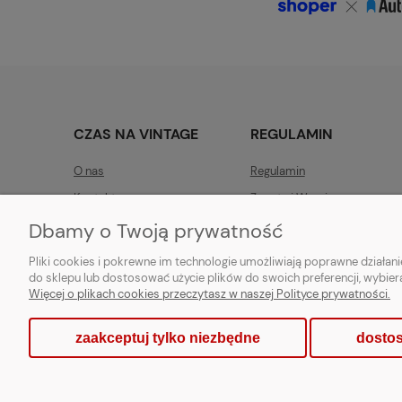
CZAS NA VINTAGE
REGULAMIN
O nas
Regulamin
Kontakt
Zwroty i Wymiany
Dbamy o Twoją prywatność
Pliki cookies i pokrewne im technologie umożliwiają poprawne działa
do sklepu lub dostosować użycie plików do swoich preferencji, wybier
Więcej o plikach cookies przeczytasz w naszej Polityce prywatności.
zaakceptuj tylko niezbędne
dostos