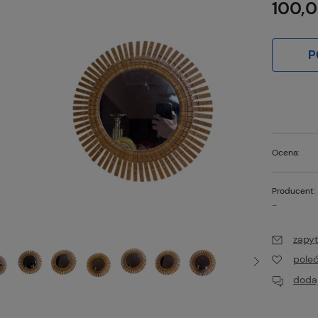
100,0
P
Ocena:
Producent:
-
zapyt
pole
dodaj