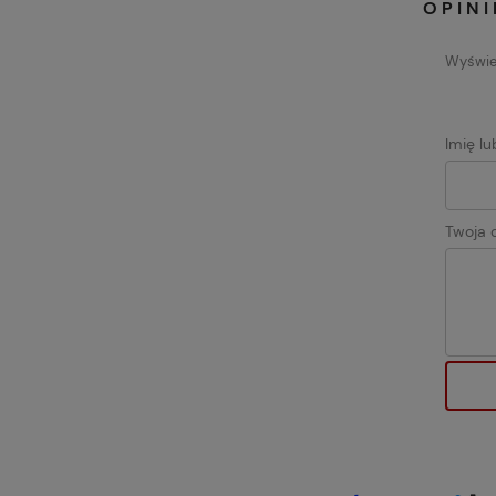
OPINI
Wyświet
Imię l
Twoja o