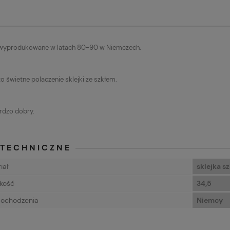
 wyprodukowane w latach 80-90 w Niemczech.
to świetne polaczenie sklejki ze szkłem.
rdzo dobry.
 TECHNICZNE
iał
sklejka sz
kość
34,5
pochodzenia
Niemcy