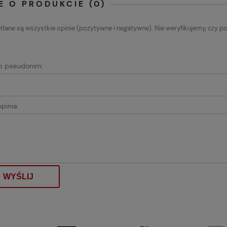
E O PRODUKCIE (0)
lane są wszystkie opinie (pozytywne i negatywne). Nie weryfikujemy, czy po
ub pseudonim:
pinia:
WYŚLIJ