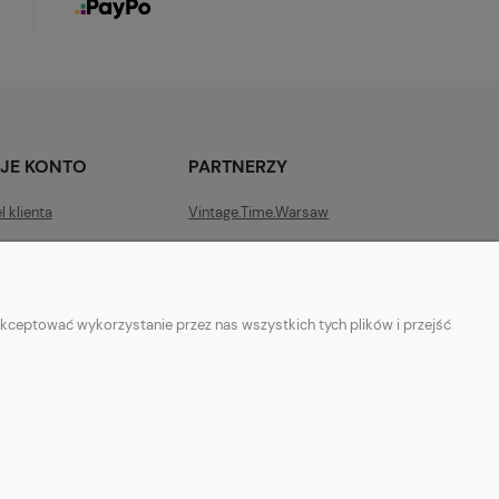
JE KONTO
PARTNERZY
l klienta
Vintage.Time.Warsaw
kceptować wykorzystanie przez nas wszystkich tych plików i przejść