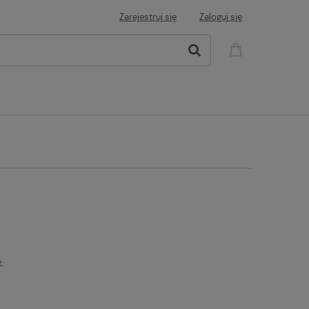
Zarejestruj się
Zaloguj się
: