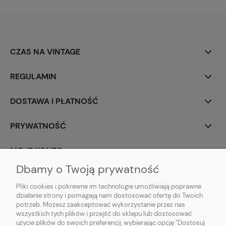
CZAS NA VINTAGE
REGULAMIN
DOSTAWA I PŁATNOŚĆ
PRYWATNOŚĆ
MOJE KONTO
Dbamy o Twoją prywatność
PARTNERZY
Pliki cookies i pokrewne im technologie umożliwiają poprawne
działanie strony i pomagają nam dostosować ofertę do Twoich
potrzeb. Możesz zaakceptować wykorzystanie przez nas
wszystkich tych plików i przejść do sklepu lub dostosować
użycie plików do swoich preferencji, wybierając opcję "Dostosuj