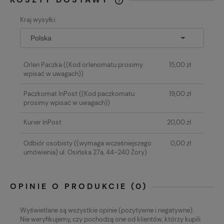
CENA NIE ZAWIERA EWENTUALNYCH
Kraj wysyłki:
KOSZTÓW PŁATNOŚCI
Orlen Paczka
((Kod orlenomatu prosimy
15,00 zł
wpisać w uwagach))
Paczkomat InPost
((Kod paczkomatu
19,00 zł
prosimy wpisać w uwagach))
Kurier InPost
20,00 zł
Odbiór osobisty
((wymaga wcześniejszego
0,00 zł
umówienia) ul. Osińska 27a, 44-240 Żory)
OPINIE O PRODUKCIE (0)
Wyświetlane są wszystkie opinie (pozytywne i negatywne).
Nie weryfikujemy, czy pochodzą one od klientów, którzy kupili