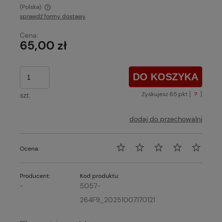
(Polska)
sprawdź formy dostawy
Cena nie zawiera ewentualnych kosztów płatności
Cena:
65,00 zł
DO KOSZYKA
Zyskujesz
65
pkt [
?
]
szt.
dodaj do przechowalni
Ocena:
Producent:
Kod produktu:
-
5057-
264F9_20251007170121