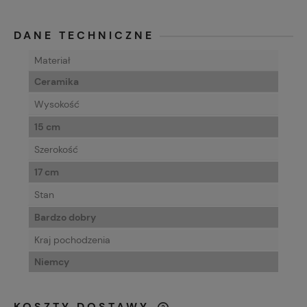
DANE TECHNICZNE
Materiał
Ceramika
Wysokość
15 cm
Szerokość
17 cm
Stan
Bardzo dobry
Kraj pochodzenia
Niemcy
KOSZTY DOSTAWY