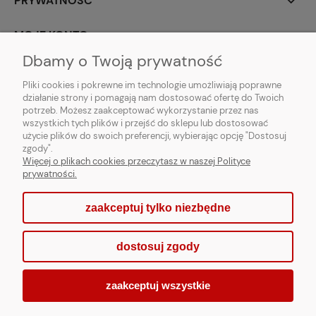
PRYWATNOŚĆ
MOJE KONTO
Dbamy o Twoją prywatność
PARTNERZY
Pliki cookies i pokrewne im technologie umożliwiają poprawne
działanie strony i pomagają nam dostosować ofertę do Twoich
potrzeb. Możesz zaakceptować wykorzystanie przez nas
wszystkich tych plików i przejść do sklepu lub dostosować
użycie plików do swoich preferencji, wybierając opcję "Dostosuj
zgody".
Więcej o plikach cookies przeczytasz w naszej Polityce
prywatności.
zaakceptuj tylko niezbędne
pokaż pełną wersję strony
dostosuj zgody
Sklep internetowy Shoper.pl
zaakceptuj wszystkie