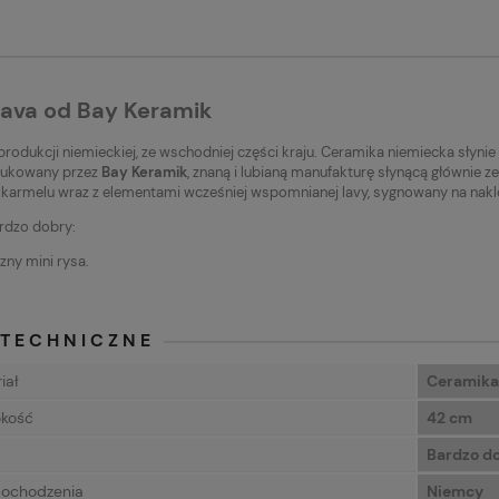
Lava od Bay Keramik
rodukcji niemieckiej, ze wschodniej części kraju. Ceramika niemiecka słyni
ukowany przez
Bay Keramik
, znaną i lubianą manufakturę słynącą głównie ze
 karmelu wraz z elementami wcześniej wspomnianej lavy, sygnowany na nakl
rdzo dobry:
zny mini rysa.
 TECHNICZNE
iał
Ceramika
kość
42 cm
Bardzo d
pochodzenia
Niemcy