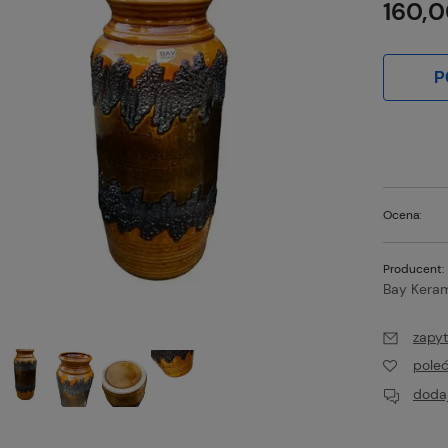
160,0
P
Ocena:
Producent:
Bay Kera
zapyt
pole
dodaj