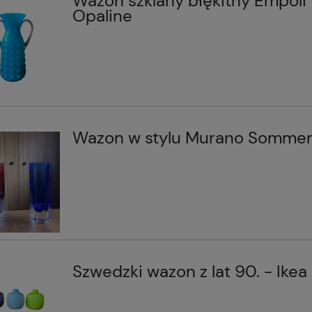
Wazon szklany błękitny Empoli
Opaline
Wazon w stylu Murano Somme
Szwedzki wazon z lat 90. - Ikea