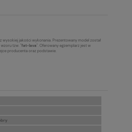
e z wysokiej jakości wykonania. Prezentowany model został
 wzoru tzw. "
fat-lava
". Oferowany egzemplarz jest w
ejce producenta oraz podstawie.
obry