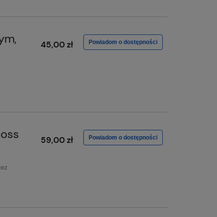
ym,
Powiadom o dostępności
45,00 zł
loss
Powiadom o dostępności
59,00 zł
zez