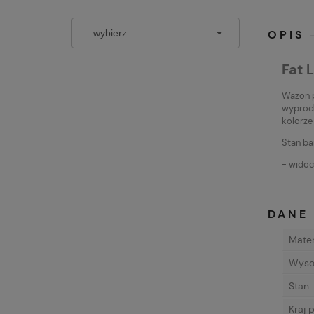
OPIS
Fat 
Wazon p
wyprod
kolorze
Stan ba
- widoc
DANE
Mater
Wyso
Stan
Kraj 