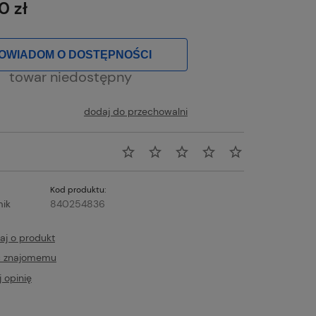
0 zł
OWIADOM O DOSTĘPNOŚCI
towar niedostępny
dodaj do przechowalni
Kod produktu:
mik
840254836
aj o produkt
ć znajomemu
 opinię