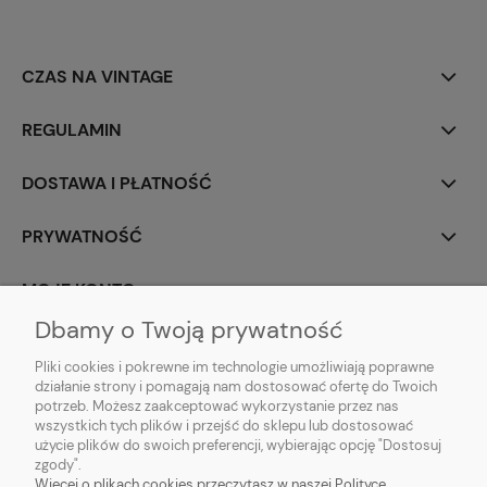
CZAS NA VINTAGE
REGULAMIN
DOSTAWA I PŁATNOŚĆ
PRYWATNOŚĆ
MOJE KONTO
Dbamy o Twoją prywatność
PARTNERZY
Pliki cookies i pokrewne im technologie umożliwiają poprawne
działanie strony i pomagają nam dostosować ofertę do Twoich
potrzeb. Możesz zaakceptować wykorzystanie przez nas
wszystkich tych plików i przejść do sklepu lub dostosować
użycie plików do swoich preferencji, wybierając opcję "Dostosuj
zgody".
Więcej o plikach cookies przeczytasz w naszej Polityce