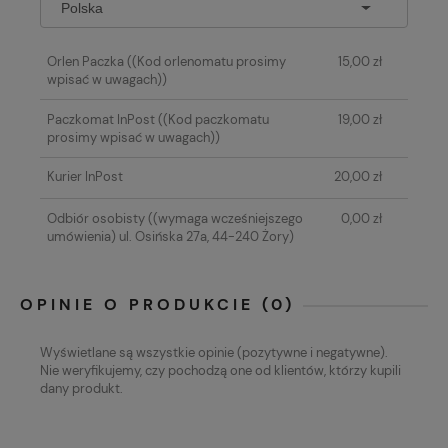
Orlen Paczka
((Kod orlenomatu prosimy
15,00 zł
wpisać w uwagach))
Paczkomat InPost
((Kod paczkomatu
19,00 zł
prosimy wpisać w uwagach))
Kurier InPost
20,00 zł
Odbiór osobisty
((wymaga wcześniejszego
0,00 zł
umówienia) ul. Osińska 27a, 44-240 Żory)
OPINIE O PRODUKCIE (0)
Wyświetlane są wszystkie opinie (pozytywne i negatywne).
Nie weryfikujemy, czy pochodzą one od klientów, którzy kupili
dany produkt.