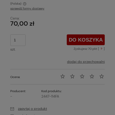
(Polska)
sprawdź formy dostawy
Cena nie zawiera ewentualnych kosztów płatności
Cena:
70,00 zł
DO KOSZYKA
Zyskujesz
70
pkt [
?
]
szt.
dodaj do przechowalni
Ocena:
Producent:
Kod produktu:
-
2447-114FA
zapytaj o produkt