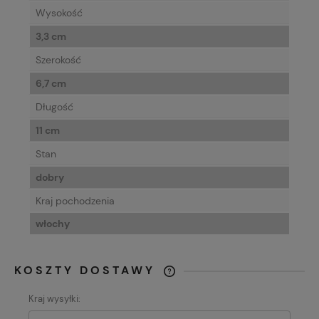
Wysokość
3,3 cm
Szerokość
6,7 cm
Długość
11 cm
Stan
dobry
Kraj pochodzenia
włochy
KOSZTY DOSTAWY
CENA NIE ZAWIERA EWENTUALNYCH
Kraj wysyłki:
KOSZTÓW PŁATNOŚCI