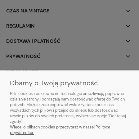
CZAS NA VINTAGE
REGULAMIN
DOSTAWA I PŁATNOŚĆ
PRYWATNOŚĆ
MOJE KONTO
Dbamy o Twoją prywatność
PARTNERZY
Pliki cookies i pokrewne im technologie umożliwiają poprawne
działanie strony i pomagają nam dostosować ofertę do Twoich
potrzeb. Możesz zaakceptować wykorzystanie przez nas
wszystkich tych plików i przejść do sklepu lub dostosować
użycie plików do swoich preferencji, wybierając opcję "Dostosuj
zgody".
Więcej o plikach cookies przeczytasz w naszej Polityce
prywatności.