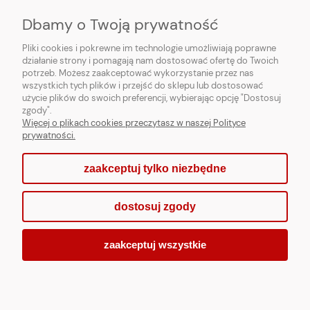
Dbamy o Twoją prywatność
PARTNERZY
Pliki cookies i pokrewne im technologie umożliwiają poprawne
działanie strony i pomagają nam dostosować ofertę do Twoich
potrzeb. Możesz zaakceptować wykorzystanie przez nas
wszystkich tych plików i przejść do sklepu lub dostosować
użycie plików do swoich preferencji, wybierając opcję "Dostosuj
zgody".
Więcej o plikach cookies przeczytasz w naszej Polityce
prywatności.
zaakceptuj tylko niezbędne
pokaż pełną wersję strony
dostosuj zgody
Sklep internetowy Shoper.pl
zaakceptuj wszystkie