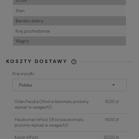
21 cm
Stan
Bardzo dobry
Kraj pochodzenia
Węgry
KOSZTY DOSTAWY
CENA NIE ZAWIERA EWENTUALNYCH
Kraj wysyłki:
KOSZTÓW PŁATNOŚCI
Orlen Paczka
((Kod orlenomatu prosimy
15,00 zł
wpisać w uwagach))
Paczkomat InPost
((Kod paczkomatu
19,00 zł
prosimy wpisać w uwagach))
Kurier InPost
20,00 zł