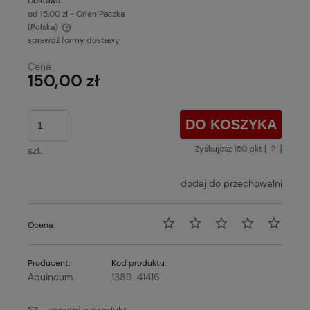
Dostawa:
od 15,00 zł
- Orlen Paczka
(Polska)
sprawdź formy dostawy
Cena nie zawiera ewentualnych kosztów płatności
Cena:
150,00 zł
DO KOSZYKA
Zyskujesz
150
pkt [
?
]
szt.
dodaj do przechowalni
Ocena:
Producent:
Kod produktu:
Aquincum
1389-41416
zapytaj o produkt