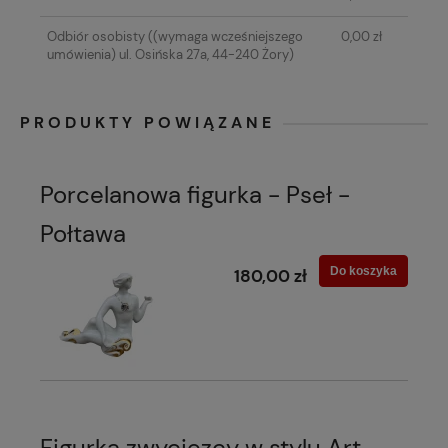
Odbiór osobisty
((wymaga wcześniejszego
0,00 zł
umówienia) ul. Osińska 27a, 44-240 Żory)
PRODUKTY POWIĄZANE
Porcelanowa figurka - Pseł -
Połtawa
Do koszyka
180,00 zł
Figurka zwycięzcy w stylu Art