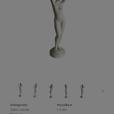
Dostępność:
Wysyłka w:
Tylko 1 sztuka
1-2 dni