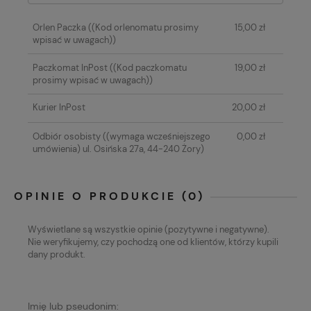
Orlen Paczka
((Kod orlenomatu prosimy
15,00 zł
wpisać w uwagach))
Paczkomat InPost
((Kod paczkomatu
19,00 zł
prosimy wpisać w uwagach))
Kurier InPost
20,00 zł
Odbiór osobisty
((wymaga wcześniejszego
0,00 zł
umówienia) ul. Osińska 27a, 44-240 Żory)
OPINIE O PRODUKCIE (0)
Wyświetlane są wszystkie opinie (pozytywne i negatywne).
Nie weryfikujemy, czy pochodzą one od klientów, którzy kupili
dany produkt.
Imię lub pseudonim: