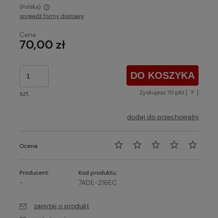
(Polska)
sprawdź formy dostawy
Cena nie zawiera ewentualnych kosztów płatności
Cena:
70,00 zł
DO KOSZYKA
Zyskujesz
70
pkt [
?
]
szt.
dodaj do przechowalni
Ocena:
Producent:
Kod produktu:
-
7ADE-216EC
zapytaj o produkt