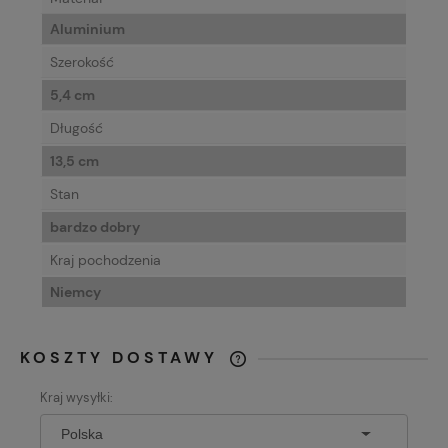
Aluminium
Szerokość
5,4 cm
Długość
13,5 cm
Stan
bardzo dobry
Kraj pochodzenia
Niemcy
KOSZTY DOSTAWY
CENA NIE ZAWIERA EWENTUALNYCH
Kraj wysyłki:
KOSZTÓW PŁATNOŚCI