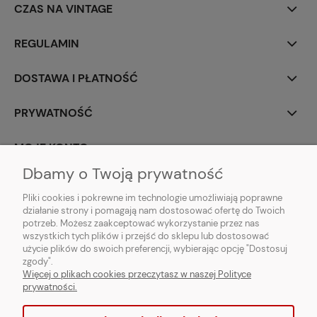
CZAS NA VINTAGE
REGULAMIN
DOSTAWA I PŁATNOŚĆ
PRYWATNOŚĆ
MOJE KONTO
Dbamy o Twoją prywatność
PARTNERZY
Pliki cookies i pokrewne im technologie umożliwiają poprawne
działanie strony i pomagają nam dostosować ofertę do Twoich
potrzeb. Możesz zaakceptować wykorzystanie przez nas
wszystkich tych plików i przejść do sklepu lub dostosować
użycie plików do swoich preferencji, wybierając opcję "Dostosuj
zgody".
Więcej o plikach cookies przeczytasz w naszej Polityce
prywatności.