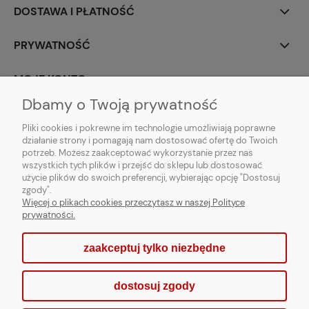
DOSTAWA I PŁATNOŚĆ
PRYWATNOŚĆ
MOJE KONTO
Dbamy o Twoją prywatność
PARTNERZY
Pliki cookies i pokrewne im technologie umożliwiają poprawne
działanie strony i pomagają nam dostosować ofertę do Twoich
potrzeb. Możesz zaakceptować wykorzystanie przez nas
wszystkich tych plików i przejść do sklepu lub dostosować
użycie plików do swoich preferencji, wybierając opcję "Dostosuj
zgody".
Więcej o plikach cookies przeczytasz w naszej Polityce
prywatności.
zaakceptuj tylko niezbędne
pokaż pełną wersję strony
dostosuj zgody
Sklep internetowy Shoper.pl