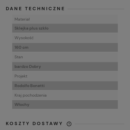
DANE TECHNICZNE
Materiał
Sklejka plus szkło
Wysokość
160 cm
Stan
bardzo Dobry
Projekt
Rodolfo Bonetti
Kraj pochodzenia
Włochy
KOSZTY DOSTAWY
CENA NIE ZAWIERA EWENTUALNYCH