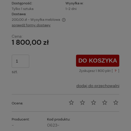
Dostępność:
Wysyłka w:
Tylko 1 sztuka
1-2 dni
Dostawa:
200,00 zł
- Wysyłka meblowa
sprawdź formy dostawy
Cena nie zawiera ewentualnych kosztów płatności
Cena:
1 800,00 zł
DO KOSZYKA
Zyskujesz
1 800
pkt [
?
]
szt.
dodaj do przechowalni
Ocena:
Producent:
Kod produktu:
-
0623-