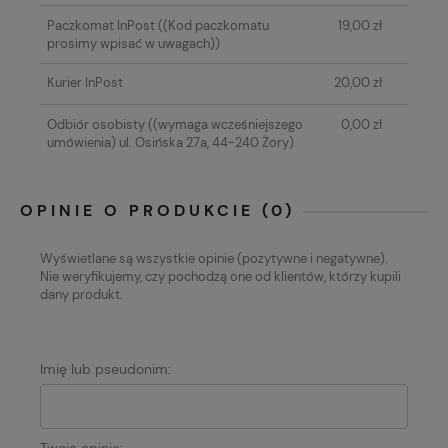
Paczkomat InPost
((Kod paczkomatu
19,00 zł
prosimy wpisać w uwagach))
Kurier InPost
20,00 zł
Odbiór osobisty
((wymaga wcześniejszego
0,00 zł
umówienia) ul. Osińska 27a, 44-240 Żory)
OPINIE O PRODUKCIE (0)
Wyświetlane są wszystkie opinie (pozytywne i negatywne).
Nie weryfikujemy, czy pochodzą one od klientów, którzy kupili
dany produkt.
Imię lub pseudonim: