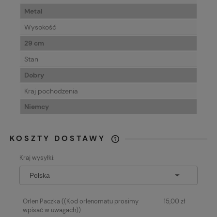
Metal
Wysokość
29 cm
Stan
Dobry
Kraj pochodzenia
Niemcy
KOSZTY DOSTAWY
CENA NIE ZAWIERA EWENTUALNYCH
Kraj wysyłki:
KOSZTÓW PŁATNOŚCI
Orlen Paczka
((Kod orlenomatu prosimy
15,00 zł
wpisać w uwagach))