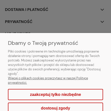
DOSTAWA I PŁATNOŚĆ
PRYWATNOŚĆ
MOJE KONTO
Dbamy o Twoją prywatność
PARTNERZY
Pliki cookies i pokrewne im technologie umożliwiają poprawne
działanie strony i pomagają nam dostosować ofertę do Twoich
potrzeb. Możesz zaakceptować wykorzystanie przez nas
wszystkich tych plików i przejść do sklepu lub dostosować
użycie plików do swoich preferencji, wybierając opcję "Dostosuj
zgody".
Więcej o plikach cookies przeczytasz w naszej Polityce
prywatności.
zaakceptuj tylko niezbędne
pokaż pełną wersję strony
dostosuj zgody