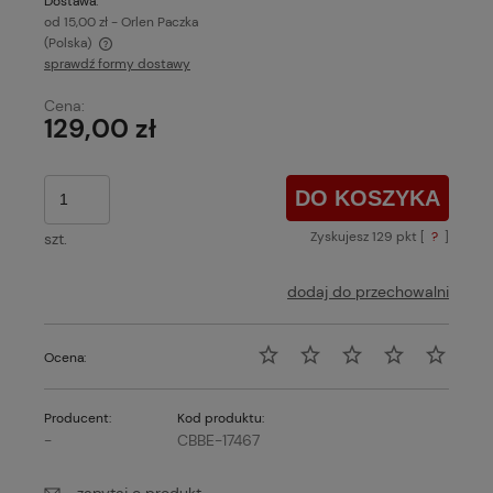
Dostawa:
od 15,00 zł
- Orlen Paczka
(Polska)
sprawdź formy dostawy
Cena nie zawiera ewentualnych kosztów płatności
Cena:
129,00 zł
DO KOSZYKA
Zyskujesz
129
pkt [
?
]
szt.
dodaj do przechowalni
Ocena:
Producent:
Kod produktu:
-
CBBE-17467
zapytaj o produkt