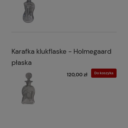
Karafka klukflaske - Holmegaard
płaska
Do koszyka
120,00 zł