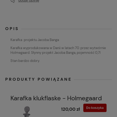
dodaj opinię
OPIS
Karafka
projektu Jacoba Banga
Karafka wyprodukowana w Danii w latach 70. przez wytwórnie
Holmegaard. Słynny projekt Jacoba Banga, pojemność 0,7l
Stan bardzo dobry.
PRODUKTY POWIĄZANE
Karafka klukflaske - Holmegaard
Do koszyka
120,00 zł