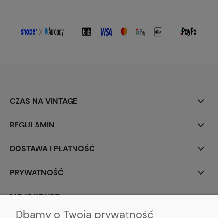
CZAS NA VINTAGE
REGULAMIN
DOSTAWA I PŁATNOŚĆ
PRYWATNOŚĆ
MOJE KONTO
Dbamy o Twoją prywatność