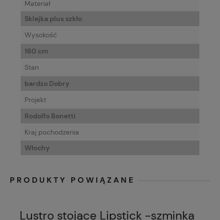
Materiał
Sklejka plus szkło
Wysokość
160 cm
Stan
bardzo Dobry
Projekt
Rodolfo Bonetti
Kraj pochodzenia
Włochy
PRODUKTY POWIĄZANE
Lustro stojące Lipstick -szminka