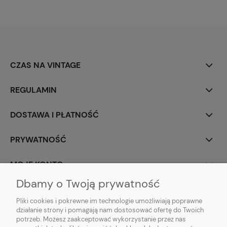
CZAS NA VINTAGE
REGULAMIN
DOSTAWA I PŁATNOŚĆ
PRYWATNOŚĆ
MOJE KONTO
Dbamy o Twoją prywatność
PARTNERZY
Pliki cookies i pokrewne im technologie umożliwiają poprawne
działanie strony i pomagają nam dostosować ofertę do Twoich
potrzeb. Możesz zaakceptować wykorzystanie przez nas