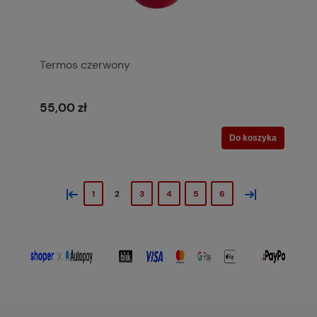
Termos czerwony
55,00 zł
Do koszyka
«
»
1
2
3
4
5
6