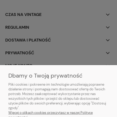
CZAS NA VINTAGE
REGULAMIN
DOSTAWA I PŁATNOŚĆ
PRYWATNOŚĆ
MOJE KONTO
Dbamy o Twoją prywatność
PARTNERZY
Pliki cookies i pokrewne im technologie umożliwiają poprawne
działanie strony i pomagają nam dostosować ofertę do Twoich
potrzeb. Możesz zaakceptować wykorzystanie przez nas
wszystkich tych plików i przejść do sklepu lub dostosować
użycie plików do swoich preferencji, wybierając opcję "Dostosuj
zgody".
Więcej o plikach cookies przeczytasz w naszej Polityce