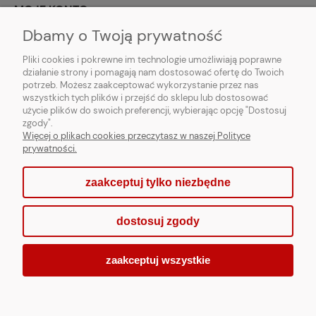
MOJE KONTO
Dbamy o Twoją prywatność
PARTNERZY
Pliki cookies i pokrewne im technologie umożliwiają poprawne
działanie strony i pomagają nam dostosować ofertę do Twoich
potrzeb. Możesz zaakceptować wykorzystanie przez nas
wszystkich tych plików i przejść do sklepu lub dostosować
użycie plików do swoich preferencji, wybierając opcję "Dostosuj
zgody".
Więcej o plikach cookies przeczytasz w naszej Polityce
prywatności.
zaakceptuj tylko niezbędne
pokaż pełną wersję strony
dostosuj zgody
Sklep internetowy Shoper.pl
zaakceptuj wszystkie