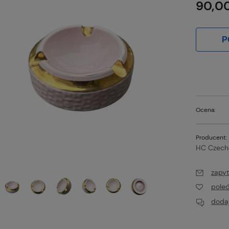
90,00
P
Ocena:
Producent:
HC Czech
zapyt
pole
dodaj