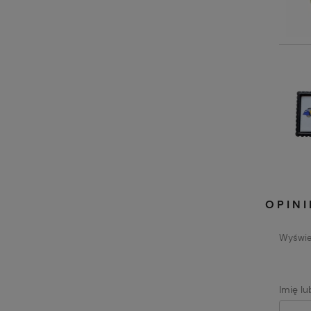
OPINI
Wyświet
Imię l