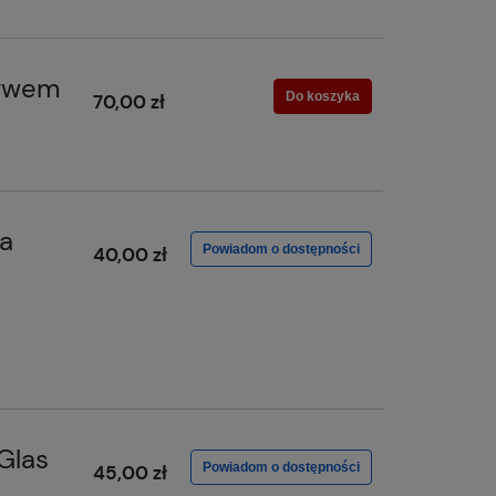
tywem
Do koszyka
70,00 zł
ia
Powiadom o dostępności
40,00 zł
Glas
Powiadom o dostępności
45,00 zł