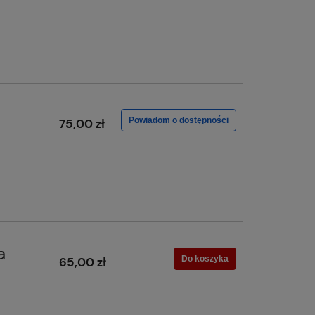
Powiadom o dostępności
75,00 zł
a
Do koszyka
65,00 zł