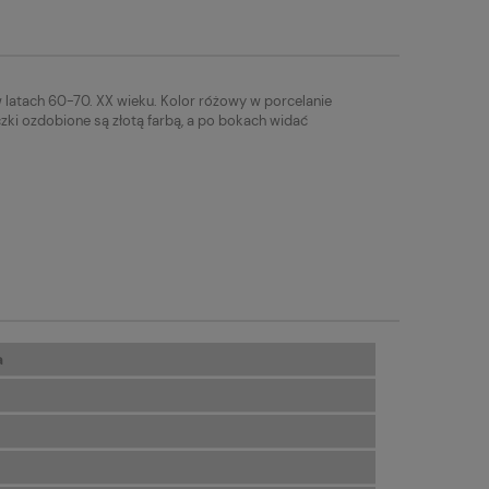
atach 60-70. XX wieku. Kolor różowy w porcelanie
zki ozdobione są złotą farbą, a po bokach widać
a