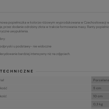
nowa popielniczka w kolorze różowym wyprodukowana w Czechosłowacji w l
e, przez dodanie odrobiny złota w trakcie formowania masy. Ranty popielnic
ryczne uwypuklenia.
bry:
odpryski u podstawy- nie widoczne
decydowanie bardziej intensywny niż na zdjęciach.
 TECHNICZNE
iał
Porcelan
kość
5 cm
kość
10 cm
a
0,3 kg