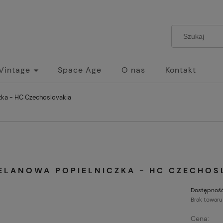
 Vintage
Space Age
O nas
Kontakt
zka - HC Czechoslovakia
ELANOWA POPIELNICZKA - HC CZECHOS
Dostępność
Brak towaru
Cena: