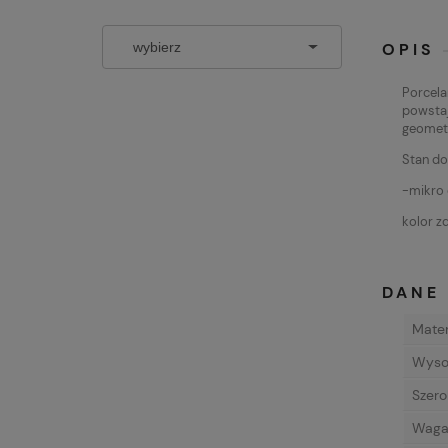
OPIS
Porcela
powstaj
geomet
Stan do
-mikro 
kolor z
DANE
Mater
Wyso
Szero
Wag