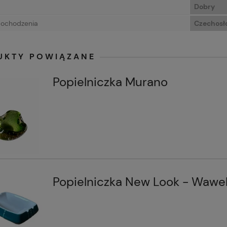
Dobry
pochodzenia
Czechosł
UKTY POWIĄZANE
Popielniczka Murano
Popielniczka New Look - Wawe