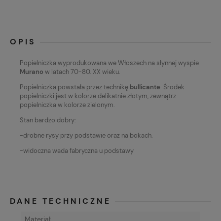
OPIS
Popielniczka wyprodukowana we Włoszech na słynnej wyspie
Murano
w latach 70-80. XX wieku.
Popielniczka powstała przez technikę
bullicante
. Środek
popielniczki jest w kolorze delikatnie złotym, zewnątrz
popielniczka w kolorze zielonym.
Stan bardzo dobry:
-drobne rysy przy podstawie oraz na bokach.
-widoczna wada fabryczna u podstawy
DANE TECHNICZNE
Materiał